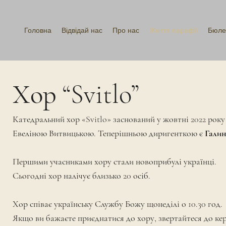
Головна
Відвідай нас
Про нас
Життя парафії
Бюле
Хор “Svitlo”
Катедральний хор «Svitlo» заснований у жовтні 2022 рок
Евеліною Витвицькою
. Теперішньою диригенткою є
Галин
Першими учасниками хору стали новоприбулі українці.
Сьогодні хор налічує близько 20 осіб.
Хор співає українську Службу Божу щонеділі о 10.30 год.
Якщо ви бажаєте приєднатися до хору, звертайтеся до ке