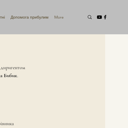
тні
Допомога прибулим
More
у диригентом
а Бибик.
рівника