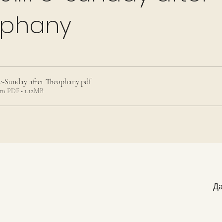
ophany
1 e-Sunday after Theophany
.pdf
ти PDF • 1.12MB
Да