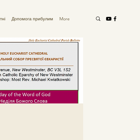
тні
Допомога прибулим
More