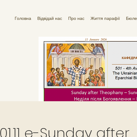
Головна
Відвідай нас
Про нас
Життя парафії
Бюле
01.11 e-Sunday after