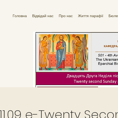
Головна
Відвідай нас
Про нас
Життя парафії
Бюле
.11.09 e-Twenty Sec