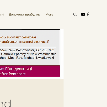
тні
Допомога прибулим
More
ond