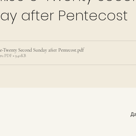
ay after Pentecost
9 e-Twenty Second Sunday after Pentecost
.pdf
ти PDF • 940KB
Да