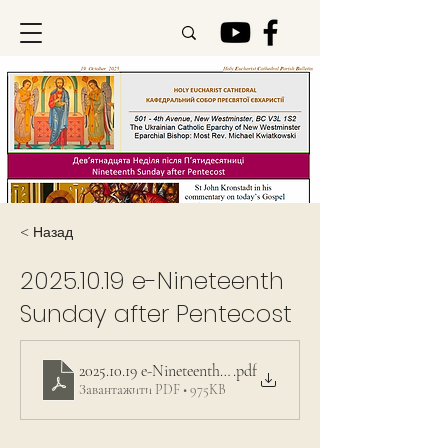
< Назад
2025.10.19
e-Nineteenth
Sunday after Pentecost
2025.10.19 e-Nineteenth Sunday after Pentecost
.pdf
Завантажити PDF • 975KB