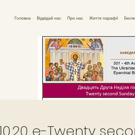
Головна
Відвідай нас
Про нас
Життя парафії
Бюле
.10.20 e-Twenty sec