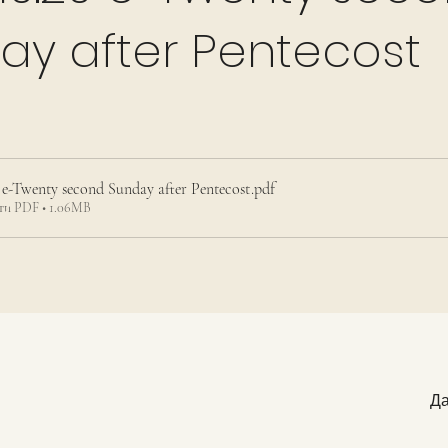
ay after Pentecost
0 e-Twenty second Sunday after Pentecost
.pdf
ти PDF • 1.06MB
Да