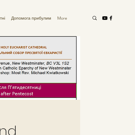
тні
Допомога прибулим
More
ond