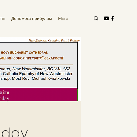
тні
Допомога прибулим
More
nday