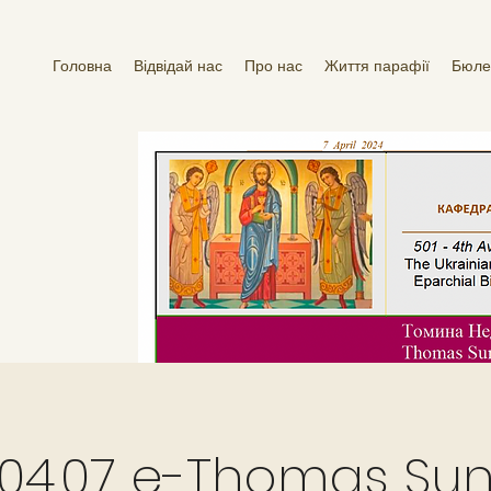
Головна
Відвідай нас
Про нас
Життя парафії
Бюле
.04.07 e-Thomas Su