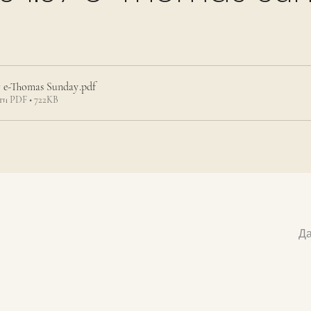
7 e-Thomas Sunday
.pdf
ти PDF • 722KB
Да