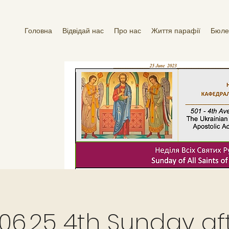
Головна
Відвідай нас
Про нас
Життя парафії
Бюле
06.25 4th Sunday af