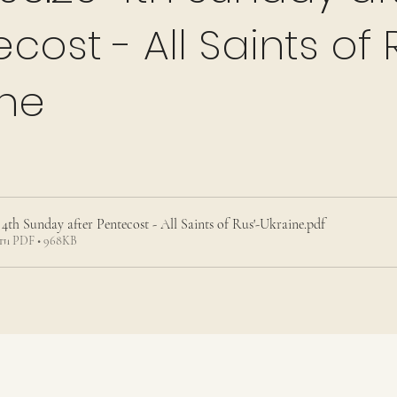
cost - All Saints of 
ine
 4th Sunday after Pentecost - All Saints of Rus'-Ukraine
.pdf
ти PDF • 968KB