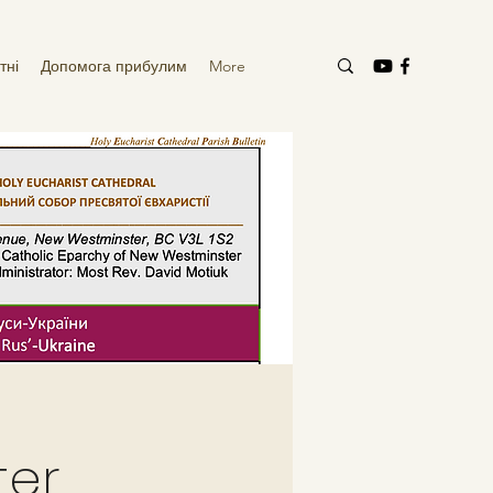
тні
Допомога прибулим
More
ter