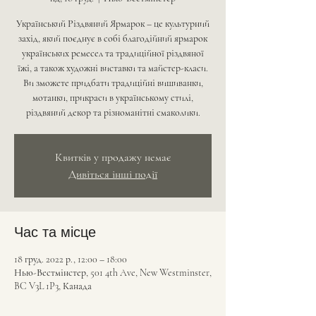
Український Різдвяний Ярмарок – це культурний
захід, який поєднує в собі благодійний ярмарок
українських ремесел та традиційної різдвяної
їжі, а також художні виставки та майстер-класи.
Ви зможете придбати традиційні вишиванки,
мотанки, прикраси в українському стилі,
різдвяний декор та різноманітні смаколики.
Квитків у продажу немає
Дивіться інші події
Час та місце
18 груд. 2022 р., 12:00 – 18:00
Нью-Вестмінстер, 501 4th Ave, New Westminster,
BC V3L 1P3, Канада