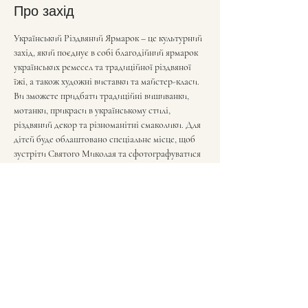
Про захід
Український Різдвяний Ярмарок – це культурний 
захід, який поєднує в собі благодійний ярмарок 
українських ремесел та традиційної різдвяної 
їжі, а також художні виставки та майстер-класи. 
Ви зможете придбати традиційні вишиванки, 
мотанки, прикраси в українському стилі, 
різдвяний декор та різноманітні смаколики. Для 
дітей буде облаштовано спеціальне місце, щоб 
зустріти Святого Миколая та сфотографуватися 
з ним.
Поділитися