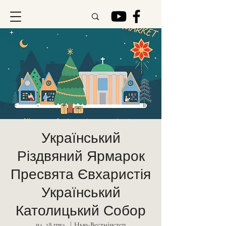
Український
Різдвяний Ярмарок
Пресвята Євхаристія
Український
Католицький Собор
нд, 18 груд.
  |  
Нью-Вестмінстер